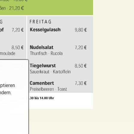
ptieren
ndern.